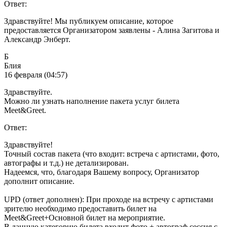
Ответ:
Здравствуйте! Мы публикуем описание, которое
предоставляется Организатором заявлены - Алина Загитова и
Александр Энберт.
Б
Блия
16 февраля (04:57)
Здравствуйте.
Можно ли узнать наполнение пакета услуг билета
Мееt&Greet.
Ответ:
Здравствуйте!
Точный состав пакета (что входит: встреча с артистами, фото,
автографы и т.д.) не детализирован.
Надеемся, что, благодаря Вашему вопросу, Организатор
дополнит описание.
UPD (ответ дополнен): При проходе на встречу с артистами
зрителю необходимо предоставить билет на
Meet&Greet+Основной билет на мероприятие.
В данную категорию билета входит фото + автограф сессия с