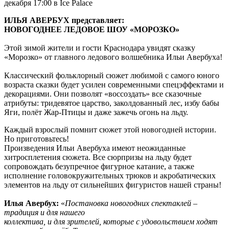
декабря 17:00 в Ice Palace
ИЛЬЯ АВЕРБУХ представляет:
НОВОГОДНЕЕ ЛЕДОВОЕ ШОУ «МОРОЗКО»
Этой зимой жители и гости Краснодара увидят сказку
«Морозко» от главного ледового волшебника Ильи Авербуха!
Классический фольклорный сюжет любимой с самого юного
возраста сказки будет усилен современными спецэффектами и
декорациями. Они позволят «воссоздать» все сказочные
атрибуты: тридевятое царство, заколдованный лес, избу бабы
Яги, полёт Жар-Птицы и даже зажечь огонь на льду.
Каждый взрослый помнит сюжет этой новогодней истории.
Но приготовьтесь!
Произведения Ильи Авербуха имеют неожиданные
хитросплетения сюжета. Все сюрпризы на льду будет
сопровождать безупречное фигурное катание, а также
исполнение головокружительных трюков и акробатических
элементов на льду от сильнейших фигуристов нашей страны!
Илья Авербух:
«
Постановка новогодних спектаклей –
традиция и для нашего
коллектива, и для зрителей, которые с удовольствием ходят