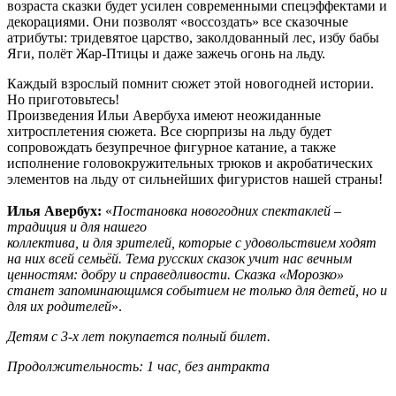
возраста сказки будет усилен современными спецэффектами и
декорациями. Они позволят «воссоздать» все сказочные
атрибуты: тридевятое царство, заколдованный лес, избу бабы
Яги, полёт Жар-Птицы и даже зажечь огонь на льду.
Каждый взрослый помнит сюжет этой новогодней истории.
Но приготовьтесь!
Произведения Ильи Авербуха имеют неожиданные
хитросплетения сюжета. Все сюрпризы на льду будет
сопровождать безупречное фигурное катание, а также
исполнение головокружительных трюков и акробатических
элементов на льду от сильнейших фигуристов нашей страны!
Илья Авербух:
«
Постановка новогодних спектаклей –
традиция и для нашего
коллектива, и для зрителей, которые с удовольствием ходят
на них всей семьёй. Тема русских сказок учит нас вечным
ценностям: добру и справедливости. Сказка
«Морозко»
станет запоминающимся событием не только для детей, но и
для их родителей
».
Детям с 3-х лет покупается полный билет.
Продолжительность: 1 час, без антракта