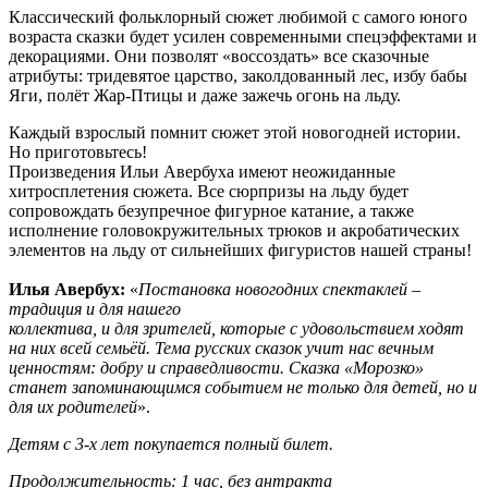
Классический фольклорный сюжет любимой с самого юного
возраста сказки будет усилен современными спецэффектами и
декорациями. Они позволят «воссоздать» все сказочные
атрибуты: тридевятое царство, заколдованный лес, избу бабы
Яги, полёт Жар-Птицы и даже зажечь огонь на льду.
Каждый взрослый помнит сюжет этой новогодней истории.
Но приготовьтесь!
Произведения Ильи Авербуха имеют неожиданные
хитросплетения сюжета. Все сюрпризы на льду будет
сопровождать безупречное фигурное катание, а также
исполнение головокружительных трюков и акробатических
элементов на льду от сильнейших фигуристов нашей страны!
Илья Авербух:
«
Постановка новогодних спектаклей –
традиция и для нашего
коллектива, и для зрителей, которые с удовольствием ходят
на них всей семьёй. Тема русских сказок учит нас вечным
ценностям: добру и справедливости. Сказка
«Морозко»
станет запоминающимся событием не только для детей, но и
для их родителей
».
Детям с 3-х лет покупается полный билет.
Продолжительность: 1 час, без антракта